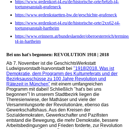
https://www.gedenkort-t4.eu/de/historische-orte/br6zb-t4-
toetungsanstalt-grafeneck
https://www.gedenkstaetten-bw.de/geschichte-grafeneck
https://www.gedenkort-t4.eu/de/historische-orte/2xx62-t4-
toetungsanstalt-hartheim
https://www.erinnern.at/bundeslaender/oberoesterreich/termine
t4-in-hartheim
Bei uns hat's begonnen: REVOLUTION 1918 | 2018
Ab 7. November ist die
GeschichtsWerkstatt
Ludwigsvorstadt-Isarvorstadt
bei
"1918|2018. Was ist
Demokratie, dem Programm des Kulturreferats und der
Bezirksausschüsse zu 100 Jahre Revolution und
Rätezeit in München"
mit einem umfangreichen
Progra
mm mit dabei! Schließlich "hat's bei uns
begonnen"! In unserem Stadtbezirk liegen die
Theresienwiese, der Mathäser und viele der
Versammlungsorte der Revolutionäre, ebenso das
Gewerkschaftshaus. Aus den Kreisen der
Sozialdemokraten, Gewerkschafter und Pazifisten
entstand die Bewegung, die mehr Demokratie, bessere
Arbeitsbedingungen und Frieden forderte, zur Revolution