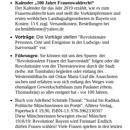
Kalender „100 Jahre Frauenwahlrecht“
Der Kalender für das Jahr 2019 erzählt, wie es zum
Frauenwahlrecht kam und stellt die Vorkämpferinnen und
ersten weiblichen Landtagsabgeordneten in Bayern vor.
Kosten: 15 € zzgl. Versandkosten, Bestellungen bei
aschmidtthome@yahoo.de
Vorträge
: Die Vorträge stellen
"Revolutionäre
Personen, Orte und Ereignisse in der Ludwigs- und
Isarvorstadt" vor.
Führungen
: Sie können mit uns den Spuren der
"Revolutionären Frauen der Isarvorstadt" folgen oder die
Revolutionäre von der Theresienwiese durch die Stadt
(teilw. mit Trambahn) begleiten oder entlang des
Westermühlbachs mit Oskar Maria Graf die Anarchisten
suchen und erfahren was sich entlang des Weges vom
ehemaligen Gewerkschaftshaus zum Paulaner (ehem.
Thomasbräu) so alles ereignet hat - vor 100 Jahren.
Buch von Adelheid Schmidt-Thomé: "Sozial bis Radikal.
Politische Münchnerinnen im Portät", Allitera Verlag,
Paperback € 19,90, ISBN-13: 978-3962330507
Diese Münchnerinnen bewegten etwas! München
1918/19: Revolution! Bayern wird Freistaat! Endlich
dürfen Frauen wählen! Viele Frauen spielten in den letzten