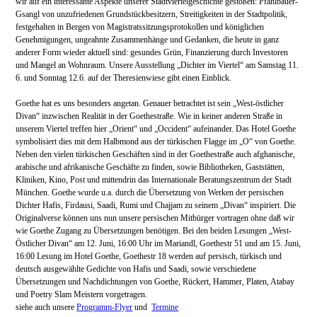
wir auf ein interessante Aspekte unserer Stadtviertelgeschichte gestoßen: Pfahlbauer-
Gsangl von unzufriedenen Grundstückbesitzern, Streitigkeiten in der Stadtpolitik,
festgehalten in Bergen von Magistratssitzungsprotokollen und königlichen
Genehmigungen, ungeahnte Zusammenhänge und Gedanken, die heute in ganz
anderer Form wieder aktuell sind: gesundes Grün, Finanzierung durch Investoren
und Mangel an Wohnraum. Unsere Ausstellung „Dichter im Viertel“ am Samstag 11.
6. und Sonntag 12.6. auf der Theresienwiese gibt einen Einblick.
Goethe hat es uns besonders angetan. Genauer betrachtet ist sein „West-östlicher
Divan“ inzwischen Realität in der Goethestraße. Wie in keiner anderen Straße in
unserem Viertel treffen hier „Orient“ und „Occident“ aufeinander. Das Hotel Goethe
symbolisiert dies mit dem Halbmond aus der türkischen Flagge im „O“ von Goethe.
Neben den vielen türkischen Geschäften sind in der Goethestraße auch afghanische,
arabische und afrikanische Geschäfte zu finden, sowie Bibliotheken, Gaststätten,
Kliniken, Kino, Post und mittendrin das Internationale Beratungszentrum der Stadt
München. Goethe wurde u.a. durch die Übersetzung von
Werken der persischen
Dichter Hafis, Firdausi, Saadi, Rumi und Chajjam zu seinem „Divan“ inspiriert. Die
Originalverse können uns nun unsere persischen Mitbürger vortragen ohne daß wir
wie Goethe Zugang zu Übersetzungen benötigen. Bei den beiden Lesungen „West-
Östlicher Divan“ am 12. Juni, 16:00 Uhr im Mariandl, Goethestr
51 und am 15. Juni,
16:00 Lesung im Hotel Goethe, Goethestr 18 werden auf persisch, türkisch und
deutsch ausgewählte Gedichte von Hafis und Saadi, sowie verschiedene
Übersetzungen und Nachdichtungen von Goethe, Rückert, Hammer, Platen, Atabay
und Poetry Slam Meistern vorgetragen.
siehe auch unsere
Programm-Flyer
und
Termine