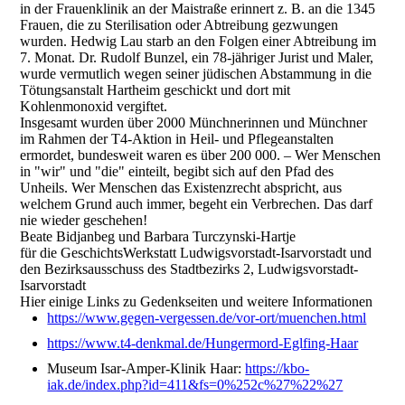
in der Frauenklinik an der Maistraße erinnert z. B. an die 1345
Frauen, die zu Sterilisation oder Abtreibung gezwungen
wurden. Hedwig Lau starb an den Folgen einer Abtreibung im
7. Monat. Dr. Rudolf Bunzel, ein 78-jähriger Jurist und Maler,
wurde vermutlich wegen seiner jüdischen Abstammung in die
Tötungsanstalt Hartheim geschickt und dort mit
Kohlenmonoxid vergiftet.
Insgesamt wurden über 2000 Münchnerinnen und Münchner
im Rahmen der T4-Aktion in Heil- und Pflegeanstalten
ermordet, bundesweit waren es über 200 000. – Wer Menschen
in "wir" und "die" einteilt, begibt sich auf den Pfad des
Unheils. Wer Menschen das Existenzrecht abspricht, aus
welchem Grund auch immer, begeht ein Verbrechen. Das darf
nie wieder geschehen!
Beate Bidjanbeg und Barbara Turczynski-Hartje
für die GeschichtsWerkstatt Ludwigsvorstadt-Isarvorstadt und
den Bezirksausschuss des Stadtbezirks 2, Ludwigsvorstadt-
Isarvorstadt
Hier einige Links zu Gedenkseiten und weitere Informationen
https://www.gegen-vergessen.de/vor-ort/muenchen.html
https://www.t4-denkmal.de/Hungermord-Eglfing-Haar
Museum Isar-Amper-Klinik Haar:
https://kbo-
iak.de/index.php?id=411&fs=0%252c%27%22%27