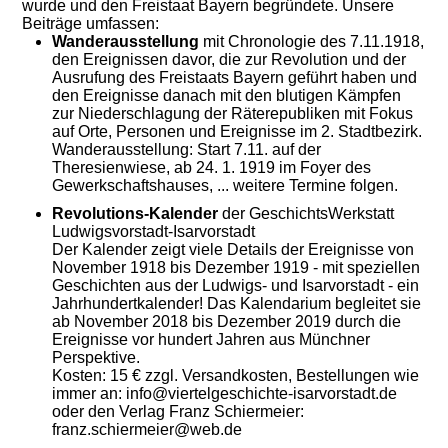
wurde und den Freistaat Bayern begründete. Unsere
Beiträge umfassen:
Wanderausstellung
mit Chronologie des 7.11.1918,
den Ereignissen davor, die zur Revolution und der
Ausrufung des Freistaats Bayern geführt haben und
den Ereignisse danach mit den blutigen Kämpfen
zur Niederschlagung der Räterepubliken mit Fokus
auf Orte, Personen und Ereignisse im 2. Stadtbezirk.
Wanderausstellung: Start 7.11. auf der
Theresienwiese, ab 24. 1. 1919 im Foyer des
Gewerkschaftshauses, ... weitere Termine folgen.
Revolutions-Kalender
der
GeschichtsWerkstatt
Ludwigsvorstadt-Isarvorstadt
Der Kalender zeigt viele Details der Ereignisse von
November 1918 bis Dezember 1919 - mit speziellen
Geschichten aus der Ludwigs- und Isarvorstadt - ein
Jahrhundertkalender!
Das Kalendarium begleitet sie
ab November 2018 bis Dezember 2019 durch die
Ereignisse vor hundert Jahren aus Münchner
Perspektive.
Kosten: 15 € zzgl. Versandkosten, Bestellungen wie
immer an: info@viertelgeschichte-isarvorstadt.de
oder den Verlag Franz Schiermeier:
franz.schiermeier@web.de