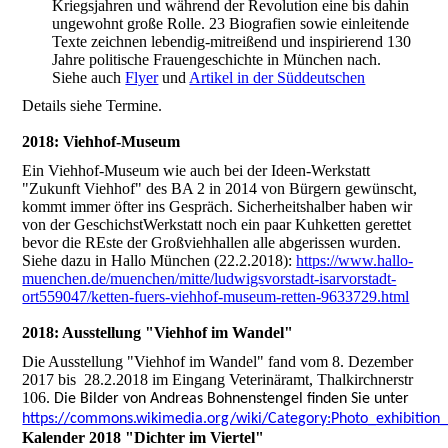
Kriegsjahren und während der Revolution eine bis dahin
ungewohnt große Rolle. 23 Biografien sowie einleitende
Texte zeichnen lebendig-mitreißend und inspirierend 130
Jahre politische Frauengeschichte in München nach.
Siehe auch
Flyer
und
Artikel in der Süddeutschen
Details siehe Termine.
2018: Viehhof-Museum
Ein Viehhof-Museum wie auch bei der Ideen-Werkstatt
"Zukunft Viehhof" des BA 2 in 2014 von Bürgern gewünscht,
kommt immer öfter ins Gespräch. Sicherheitshalber haben wir
von der GeschichstWerkstatt noch ein paar Kuhketten gerettet
bevor die REste der Großviehhallen alle abgerissen wurden.
Siehe dazu in Hallo München (22.2.2018):
https://www.hallo-
muenchen.de/muenchen/mitte/ludwigsvorstadt-isarvorstadt-
ort559047/ketten-fuers-viehhof-museum-retten-9633729.html
2018: Ausstellung "Viehhof im Wandel"
Die Ausstellung "Viehhof im Wandel" fand vom 8. Dezember
2017 bis 28.2.2018 im Eingang Veterinäramt, Thalkirchnerstr
106
. Die Bilder von Andreas Bohnenstengel finden Sie unter
https://commons.wikimedia.org/wiki/Category:Photo_exhibit
Kalender 2018 "Dichter im Viertel"