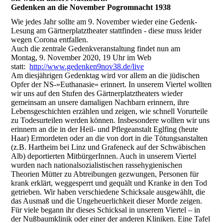
Gedenken an die November Pogromnacht 1938
Wie jedes Jahr sollte am 9. November wieder eine Gedenk-
Lesung am Gärtnerplatztheater stattfinden - diese muss leider
wegen Corona entfallen.
Auch die zentrale Gedenkveranstaltung findet nun am
Montag, 9. November 2020, 19 Uhr im Web
statt:
http://www.gedenken9nov38.de/live
Am diesjährigen Gedenktag wird vor allem an die jüdischen
Opfer der NS-»Euthanasie« erinnert. In unserem Viertel wollten
wir uns auf den Stufen des Gärtnerplatztheaters wieder
gemeinsam an unsere damaligen Nachbarn erinnern, ihre
Lebensgeschichten erzählen und zeigen, wie schnell Vorurteile
zu Todesurteilen werden können. Insbesondere wollten wir uns
erinnern an die in der Heil- und Pflegeanstalt Eglfing (heute
Haar) Ermordeten oder an die von dort in die Tötungsanstalten
(z.B. Hartheim bei Linz und Grafeneck auf der Schwäbischen
Alb) deportierten MitbürgerInnen. Auch in unserem Viertel
wurden nach nationalsozialistischen rassehygienischen
Theorien Mütter zu Abtreibungen gezwungen, Personen für
krank erklärt, weggesperrt und gequält und Kranke in den Tod
getrieben. Wir haben verschiedene Schicksale ausgewählt, die
das Ausmaß und die Ungeheuerlichkeit dieser Morde zeigen.
Für viele begann ihr dieses Schicksal in unserem Viertel – in
der Nußbaumklinik oder einer der anderen Kliniken. Eine Tafel